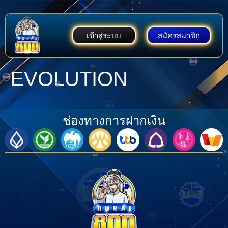
เข้าสู่ระบบ
สมัครสมาชิก
EVOLUTION
ช่องทางการฝากเงิน