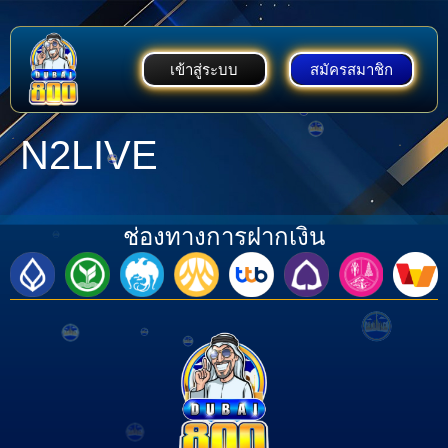
เข้าสู่ระบบ
สมัครสมาชิก
N2LIVE
ช่องทางการฝากเงิน