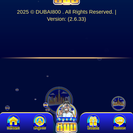
2025 © DUBAI800 . All Rights Reserved. |
Version: (2.6.33)