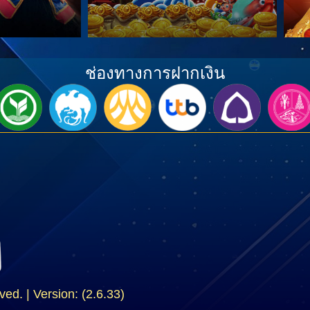
ช่องทางการฝากเงิน
ed. | Version: (2.6.33)