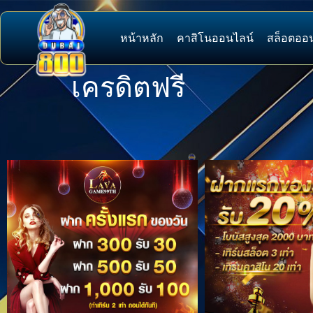
หน้าหลัก
คาสิโนออนไลน์
สล็อตออ
เครดิตฟรี