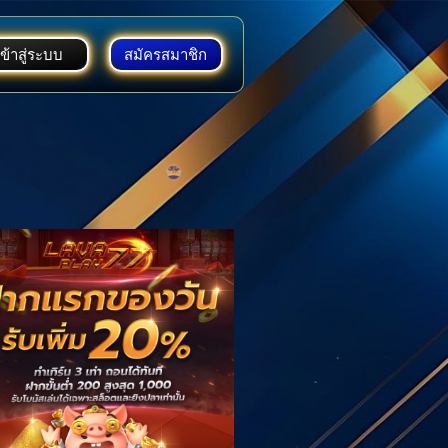
เข้าสู่ระบบ
สมัครสมาชิก