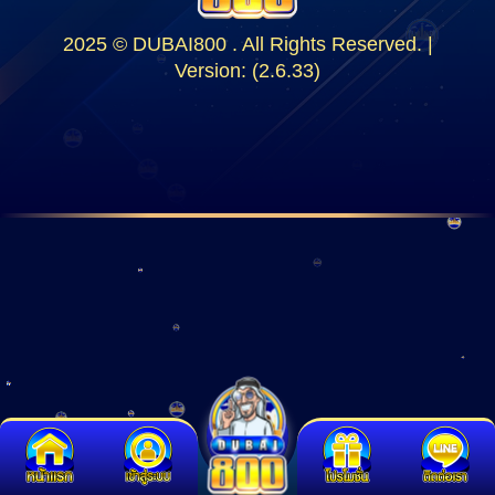
2025 © DUBAI800 . All Rights Reserved. |
Version: (2.6.33)